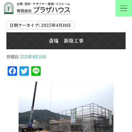
2025 4月 10
日別アーカイブ:
2025年4月10日
斎場 新築工事
投稿日
2025年4月10日
F
T
Li
a
w
n
ce
itt
e
b
er
o
o
k