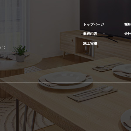
トップページ
採
業務内容
会
施工実績
-12