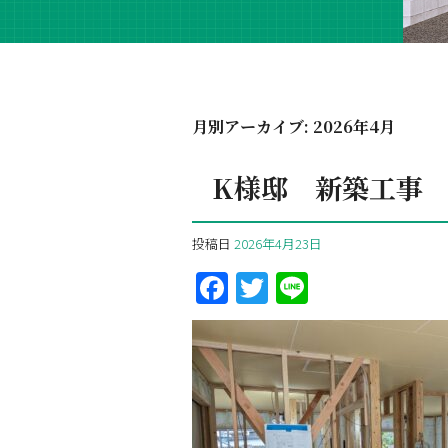
月別アーカイブ:
2026年4月
K様邸 新築工事
投稿日
2026年4月23日
F
T
Li
a
w
n
ce
itt
e
b
er
o