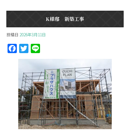
K様邸 新築工事
投稿日
2026年3月11日
F
T
Li
a
w
n
ce
itt
e
b
er
o
o
k