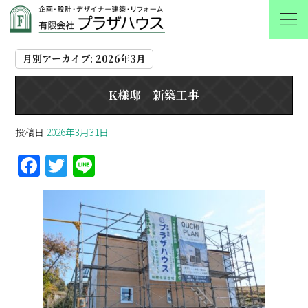
2026 3月
月別アーカイブ:
2026年3月
K様邸 新築工事
投稿日
2026年3月31日
F
T
Li
a
w
n
ce
itt
e
b
er
o
o
k