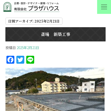
2025 2月 21
日別アーカイブ:
2025年2月21日
斎場 新築工事
投稿日
2025年2月21日
F
T
Li
a
w
n
ce
itt
e
b
er
o
o
k