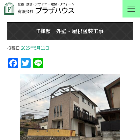
T様邸 外壁・屋根塗装工事
T様邸 外壁・屋根塗装工事
投稿日
2026年5月11日
F
T
Li
a
w
n
ce
itt
e
b
er
o
o
k