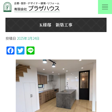
K様邸 新築工事
K様邸 新築工事
投稿日
2025年1月24日
F
T
Li
a
w
n
ce
itt
e
b
er
o
o
k