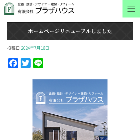
ホームページリニューアルしました
ホームページリニューアルしました
投稿日
2024年7月18日
F
T
Li
a
w
n
ce
itt
e
b
er
o
o
k