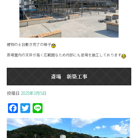
建物の土台敷き完了の様子
斎場室内の天井が高く広範囲なため内部にも足場を施工しております
斎場 新築工事
投稿日
2025年3月5日
F
T
Li
a
w
n
ce
itt
e
b
er