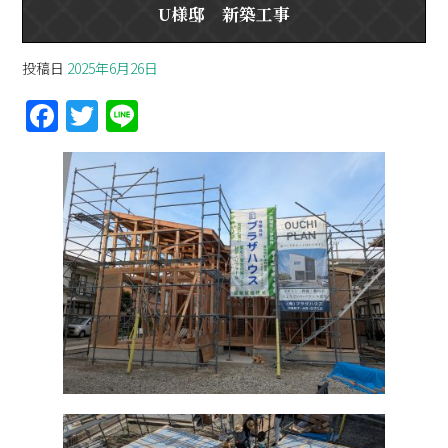
U様邸 新築工事
投稿日
2025年6月26日
F
T
Li
a
w
n
ce
itt
e
b
er
o
o
k