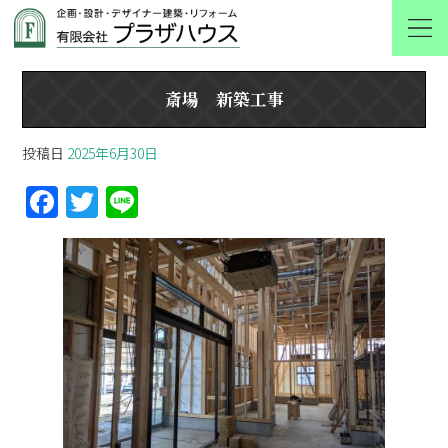
オフィシャルブログ
斎場 新築工事
投稿日
2025年6月30日
F
T
Li
a
w
n
ce
itt
e
b
er
o
o
k