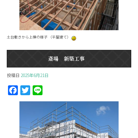
土台敷きから上棟の様子 （平屋建て）
斎場 新築工事
投稿日
2025年6月21日
F
T
Li
a
w
n
ce
itt
e
b
er
o