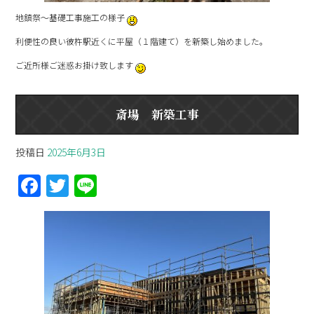
地鎮祭～基礎工事施工の様子
利便性の良い彼杵駅近くに平屋（１階建て）を新築し始めました。
ご近所様ご迷惑お掛け致します
斎場 新築工事
投稿日
2025年6月3日
F
T
Li
a
w
n
ce
itt
e
b
er
o
o