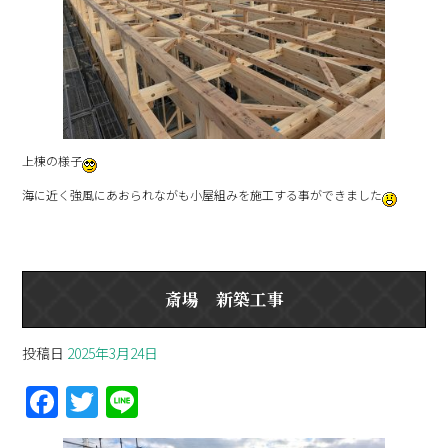
上棟の様子
海に近く強風にあおられながも小屋組みを施工する事ができました
斎場 新築工事
投稿日
2025年3月24日
F
T
Li
a
w
n