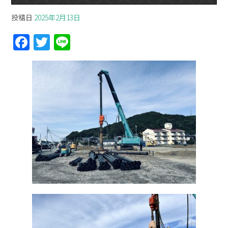
投稿日
2025年2月13日
F
T
Li
a
w
n
ce
itt
e
b
er
o
o
k