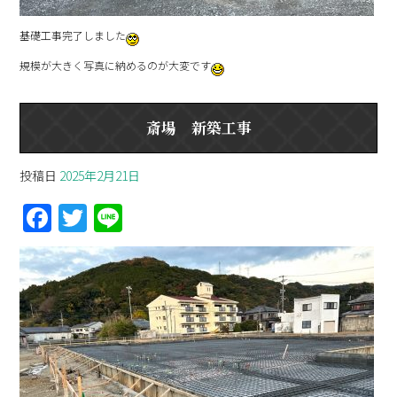
基礎工事完了しました
規模が大きく写真に納めるのが大変です
斎場 新築工事
投稿日
2025年2月21日
F
T
Li
a
w
n
ce
itt
e
b
er
o
o
k