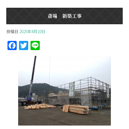
斎場 新築工事
投稿日
2025年4月10日
F
T
Li
a
w
n
ce
itt
e
b
er
o
o
k