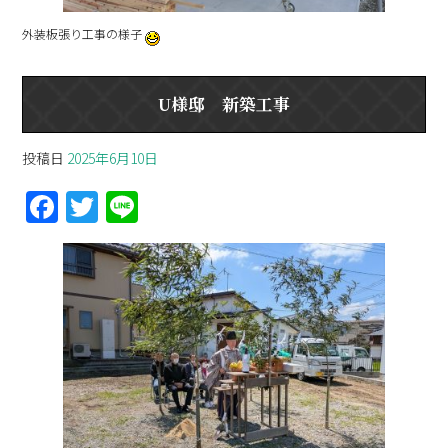
外装板張り工事の様子
U様邸 新築工事
投稿日
2025年6月10日
F
T
Li
a
w
n
ce
itt
e
b
er
o
o
k