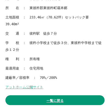
所 在 ： 東彼杵郡東彼杵町蔵本郷
土地面積 ： 233.46㎡（70.62坪）セットバック要
39.40m²
交 通 ： 彼杵駅 徒歩７分
学 校 ： 彼杵小学校まで徒歩３分、東彼杵中学校まで徒
歩１２分
権 利 ： 所有権
最適用途 ： 住宅用地
建蔽率／容積率 ： 70%／200%
アットホーム公開サイト
一覧に戻る